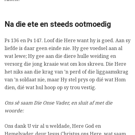
Na die ete en steeds ootmoedig
Ps 136 en Ps 147. Loof die Here want hy is goed. Aan sy
liefde is daar geen einde nie. Hy gee voedsel aan al
wat lewe; Hy gee aan die diere hulle weiding en
versorg die jong kraaie wat om kos skreeu. Die Here
het niks aan die krag van ’n perd of die liggaamskrag
van ’n soldaat nie, maar Hy stel prys op dié wat Hom
dien, dié wat hul hoop op sy trou vestig.
Ons sê saam Die Onse Vader, en sluit af met die
woorde:
Ons dank U vir al u weldade, Here God en
Hemelvader, deur Jesus Christus ons Here, wat saam