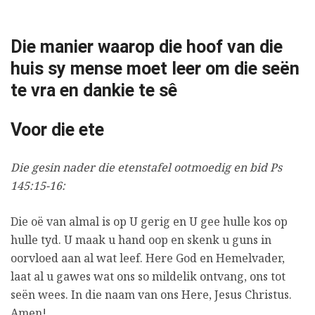
Die manier waarop die hoof van die
huis sy mense moet leer om die seën
te vra en dankie te sê
Voor die ete
Die gesin nader die etenstafel ootmoedig en bid Ps
145:15-16:
Die oë van almal is op U gerig en U gee hulle kos op
hulle tyd. U maak u hand oop en skenk u guns in
oorvloed aan al wat leef. Here God en Hemelvader,
laat al u gawes wat ons so mildelik ontvang, ons tot
seën wees. In die naam van ons Here, Jesus Christus.
Amen!