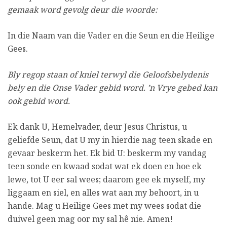
gemaak word gevolg deur die woorde:
In die Naam van die Vader en die Seun en die Heilige
Gees.
Bly regop staan of kniel terwyl die Geloofsbelydenis
bely en die Onse Vader gebid word. ’n Vrye gebed kan
ook gebid word.
Ek dank U, Hemelvader, deur Jesus Christus, u
geliefde Seun, dat U my in hierdie nag teen skade en
gevaar beskerm het. Ek bid U: beskerm my vandag
teen sonde en kwaad sodat wat ek doen en hoe ek
lewe, tot U eer sal wees; daarom gee ek myself, my
liggaam en siel, en alles wat aan my behoort, in u
hande. Mag u Heilige Gees met my wees sodat die
duiwel geen mag oor my sal hê nie. Amen!