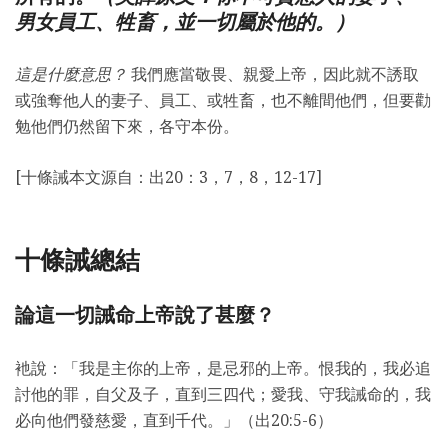
男女員工、牲畜，並一切屬於他的。）
這是什麼意思？
我們應當敬畏、親愛上帝，因此就不誘取
或強奪他人的妻子、員工、或牲畜，也不離間他們，但要勸
勉他們仍然留下來，各守本份。
[十條誡本文源自：出20：3，7，8，12-17]
十條誡總結
論這一切誡命上帝說了甚麼？
衪說：「我是主你的上帝，是忌邪的上帝。恨我的，我必追
討他的罪，自父及子，直到三四代；愛我、守我誡命的，我
必向他們發慈愛，直到千代。」（出20:5-6）