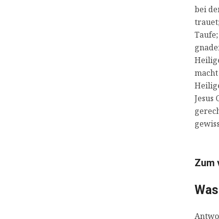
bei de
trauet
Taufe;
gnaden
Heilig
macht 
Heilig
Jesus 
gerech
gewiss
Zum v
Was 
Antwor