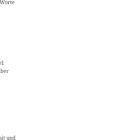
e Worte
l:
aber
mit und