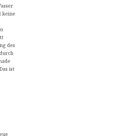
Wasser
d keine
im
tt
ung des
 durch
Gnade
as ist
Reue