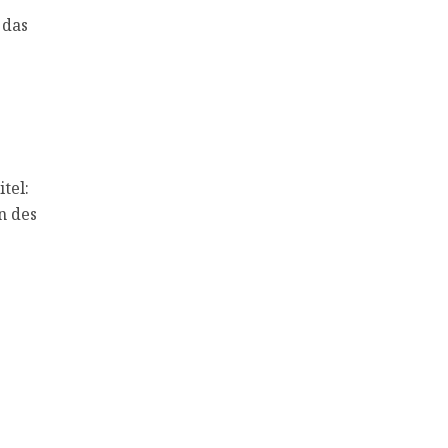
 das
tel:
n des