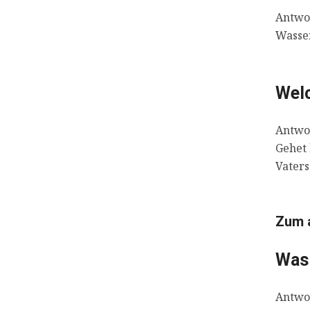
Antwor
Wasser
Welc
Antwor
Gehet
Vaters
Zum 
Was 
Antwor