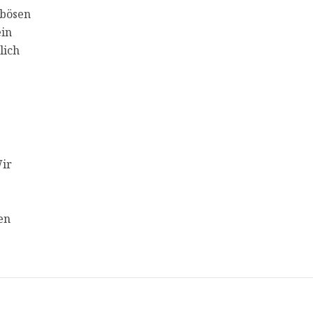
 bösen
ein
lich
Wir
en