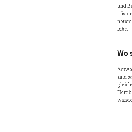
und Bu
Lüste
neuer 
lebe.
Wo s
Antwor
sind s
gleich
Herrli
wandel