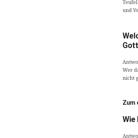
Teufel
und Ve
Welc
Got
Antwor
Wer d
nicht 
Zum d
Wie 
Antwor